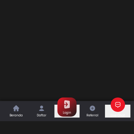
Login
Beranda
Daftar
Referral
Live Chat
Permainan