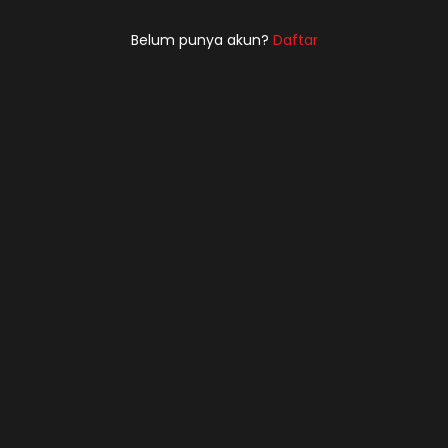
Belum punya akun?
Daftar